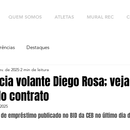
QUEM SOMOS
ATLETAS
MURAL REC
C
rências
Destaques
ev. de 2025
2 min de leitura
cia volante Diego Rosa; veja
do contrato
 2025
 de empréstimo publicado no BID da CEB no último dia d