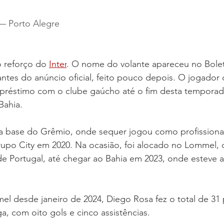
— Porto Alegre
 reforço do 
Inter
. O nome do volante apareceu no Bolet
antes do anúncio oficial, feito pouco depois. O jogador 
mpréstimo com o clube gaúcho até o fim desta tempora
Bahia.
na base do Grêmio, onde sequer jogou como profissional
po City em 2020. Na ocasião, foi alocado no Lommel, d
de Portugal, até chegar ao Bahia em 2023, onde esteve 
 desde janeiro de 2024, Diego Rosa fez o total de 31 p
a, com oito gols e cinco assistências.