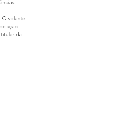
ências.
. O volante 
ociação 
itular da 