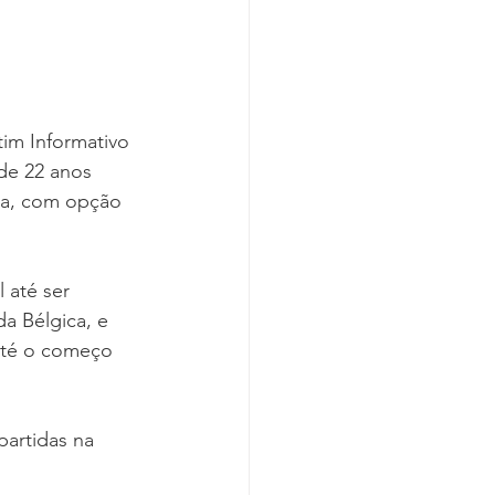
im Informativo 
de 22 anos 
da, com opção 
 até ser 
a Bélgica, e 
até o começo 
artidas na 