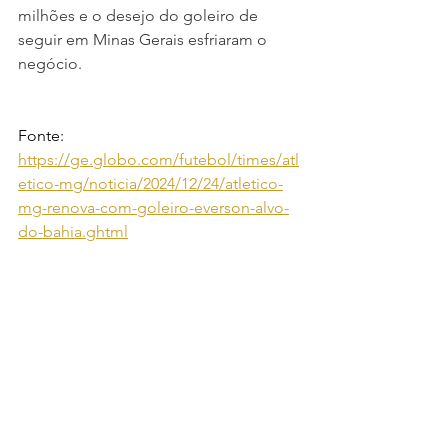
milhões e o desejo do goleiro de 
seguir em Minas Gerais esfriaram o 
negócio.
Fonte: 
https://ge.globo.com/futebol/times/atl
etico-mg/noticia/2024/12/24/atletico-
mg-renova-com-goleiro-everson-alvo-
do-bahia.ghtml
everson
Destaques
Transferências