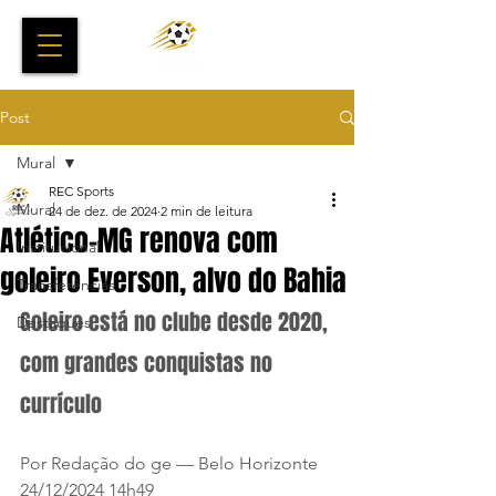
Post
Mural
REC Sports
Mural
24 de dez. de 2024
2 min de leitura
Atlético-MG renova com
Institucional
goleiro Everson, alvo do Bahia
Transferências
Goleiro está no clube desde 2020, 
Destaques
com grandes conquistas no 
currículo
Por Redação do ge — Belo Horizonte
24/12/2024 14h49