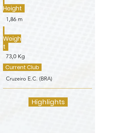
Height
1,86 m
Weigh
t
73,0 Kg
Current Club
Cruzeiro E.C. (BRA)
Highlights